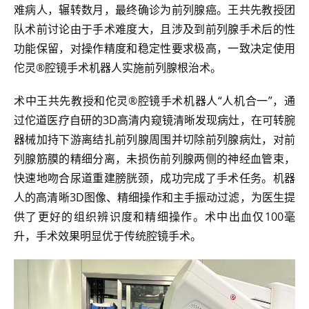
难病人，辗转数月，最终确诊为前列腺癌。王共先教授团
队术前讨论由于手术难度大，且涉及到前列腺手术后的性
功能保留，对操作精度和稳定性要求极高，一致决定使用
佗灵®腔镜手术机器人实施前列腺根治术。
术中王共先教授和佗灵®腔镜手术机器人“人机合一”，通
过佗道医疗自研的3D高清内窥镜清晰发现病灶，在可转腕
器械加持下游离结扎前列腺周围并切除前列腺病灶，对前
列腺筋膜的精细分离，未损伤前列腺两侧的神经血管束，
快速地吻合尿道重建膀胱颈，成功完成了手术任务。机器
人的高清晰3D图像、精细操作和主手振动过滤，为医生提
供了更好的组织辨识度和精细操作。术中出血仅100毫
升，手术效果明显优于传统腔镜手术。