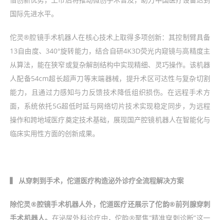
国际先进水平。
佗灵®腔镜手术机器人在核心技术上取得多项创新：其控制臂具备
13自由度、340°旋转能力，结合自研4K3D荧光内窥镜与高精度主
从算法，能在狭窄或复杂解剖结构中实现精细、灵巧操作。该机器
人配备54cm超长超声刀等末端器械，提升术区可达性与复杂切割
能力，且通过力感知与力反馈技术降低组织损伤。在远程手术方
面，系统依托5G超低时延与网络切片技术实现稳定同步，为远程
操作和跨地域医疗奠定技术基础，展现国产腔镜机器人在智能化与
临床实用性方面的创新成果。
▍ 从穿刺到手术，佗道医疗构造泌外诊疗全流程解决方案
除佗灵®腔镜手术机器人外，佗道医疗还展示了佗韵®前列腺穿刺
手术机器人。
在泌尿外科诊疗中，佗韵®聚焦”精准穿刺诊断”这一