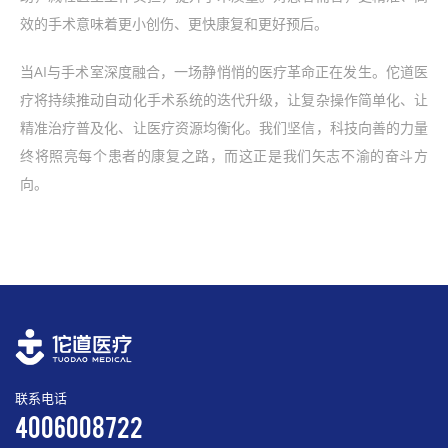
效的手术意味着更小创伤、更快康复和更好预后。
当AI与手术室深度融合，一场静悄悄的医疗革命正在发生。佗道医
疗将持续推动自动化手术系统的迭代升级，让复杂操作简单化、让
精准治疗普及化、让医疗资源均衡化。我们坚信，科技向善的力量
终将照亮每个患者的康复之路，而这正是我们矢志不渝的奋斗方
向。
联系电话
4006008722