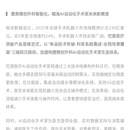
▍ 聚焦微创外科智能化，瞄准AI自动化手术室未来新赛道
相关数据显示，2025年全球手术机器人市场规模预计达230亿美
元，近5年复合增速约24%，手术机器人市场前景广阔。
佗道医疗
突破产品思维定式，以“单品技术突破-科室系统集成-全院场景覆
盖”三级跃迁路径，加速构建微创外科AI自动化手术室生态体系。
佗道医疗AI自动化手术室将通过三大技术栈重构外科诊疗。在精准
层，融合多模态感知与亚毫米级运动控制算法，实现器械定位精度
更极限；在功能层，集成自动缝合等模块化系统，支持5G远程手
术，甚至未来能实现机器人完全自主操作模式；在效率层，自动化
流程减少手术准备与操作时间，让患者更快接受治疗，提高
病床周
转率
。
同时，AI自动化手术室为医生提供全面、实时数据支持与决策辅
助，减轻医生工作负担，提升手术质量。对患者而言，更精准、高