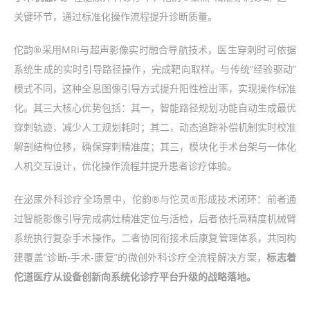
关键环节，通过标准化操作流程提升诊断质量。
佗韵®采用MRI与超声影像实时融合导航技术，医生穿刺时可依据
系统生成的实时引导路径操作，完成靶向取样。与传统“经验驱动”
模式不同，这种全息图像引导方式提升阳性检出率，实现操作标准
化。其三大核心优势包括：其一，智能路径规划功能自动生成最优
穿刺轨迹，减少人工规划耗时；其二，动态追踪补偿机制实时校准
解剖结构位移，确保穿刺精准度；其三，模块化手术台架与一体化
人机交互设计，优化操作流程并提升患者诊疗体验。
在泌尿外科诊疗全场景中，佗韵®与佗灵®形成技术闭环：前者通
过智能影像引导完成病灶精准定位与活检，后者依托高精度机械臂
系统执行复杂手术操作。二者协同衔接术后康复管理体系，共同构
建覆盖”诊断-手术-康复”的微创外科诊疗全流程解决方案，
标志着
佗道医疗从设备创新向系统化诊疗平台升级的战略落地。