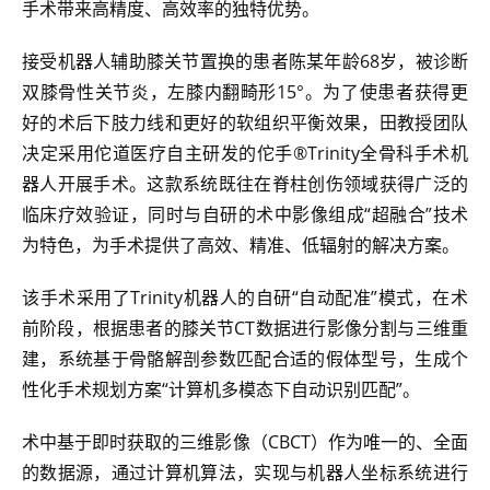
手术带来高精度、高效率的独特优势。
接受机器人辅助膝关节置换的患者陈某年龄68岁，被诊断
双膝骨性关节炎，左膝内翻畸形15°。为了使患者获得更
好的术后下肢力线和更好的软组织平衡效果，田教授团队
决定采用佗道医疗自主研发的佗手®Trinity全骨科手术机
器人开展手术。这款系统既往在脊柱创伤领域获得广泛的
临床疗效验证，同时与自研的术中影像组成“超融合”技术
为特色，为手术提供了高效、精准、低辐射的解决方案。
该手术采用了Trinity机器人的自研“自动配准”模式，在术
前阶段，根据患者的膝关节CT数据进行影像分割与三维重
建，系统基于骨骼解剖参数匹配合适的假体型号，生成个
性化手术规划方案“计算机多模态下自动识别匹配”。
术中基于即时获取的三维影像（CBCT）作为唯一的、全面
的数据源，通过计算机算法，实现与机器人坐标系统进行